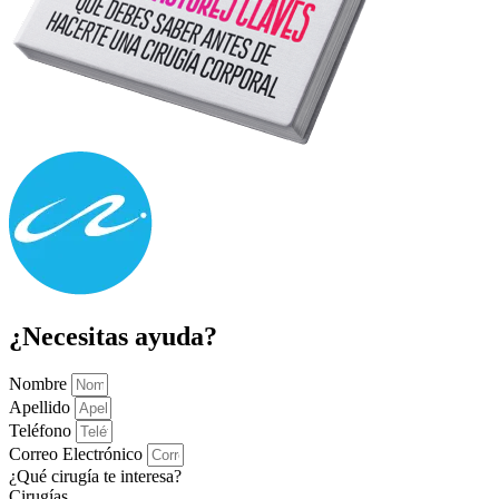
¿Necesitas ayuda?
Nombre
Apellido
Teléfono
Correo Electrónico
¿Qué cirugía te interesa?
Cirugías